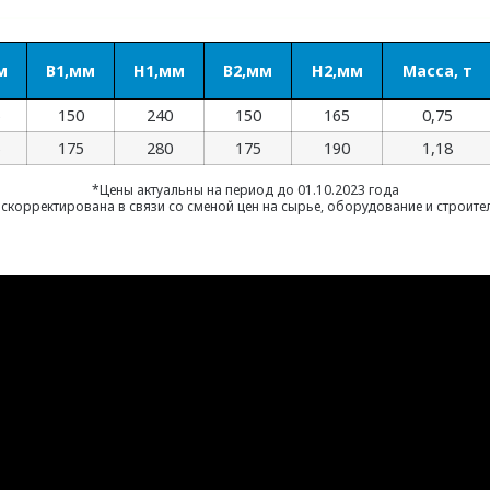
м
B1,мм
H1,мм
B2,мм
H2,мм
Масса, т
5
150
240
150
165
0,75
5
175
280
175
190
1,18
*Цены актуальны на период до 01.10.2023 года
скорректирована в связи со сменой цен на сырье, оборудование и строит