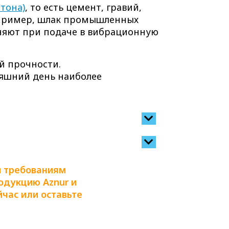
тона)
, то есть цемент, гравий,
апример, шлак промышленных
тняют при подаче в вибрационную
й прочности.
няшний день наиболее
м требованиям
родукцию Aznur и
йчас или оставьте