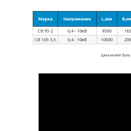
Марка
Напряжение
L,мм
B,м
СВ 95-2
0,4 - 10кВ
9500
16
СВ 105-3,5
0,4 - 10кВ
10500
20
Цена может быть 